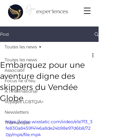
Post
Toutes les news
Toutes les news
Embarquez pour une
Associatif
aventure digne des
Focus Ile d'Yeu
skippers du Vendée
À l'international
Globe
Voyages LGBTQIA+
Newsletters
https://video.wixstatic.com/video/e1e7f3_3
Thématique
fe830a8459f4146a8de24b98e97d6b8/72
0p/mp4/file.mp4