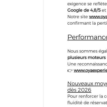
exigence se reflèt
Google de 4,8/5
 et
Notre site 
www.oya
confirmant la perti
Performance
Nous sommes égale
plusieurs moteurs
Une reconnaissance
👉 
www.oyaexperi
Nouveaux moye
dès 2026
Pour renforcer la c
fluidité de réserva