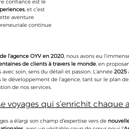
tre confiance est le 
periences
, et c’est 
ette aventure 
reneuriale continue 
 de l’agence OYV en 2020
, nous avons eu l’immense
entaines de clients à travers le monde
, en proposa
avec soin, sens du détail et passion. L’année 
2025
 le développement de l’agence, tant sur le plan de
tion de nos services.
se voyages qui s’enrichit chaque
es a élargi son champ d’expertise vers de 
nouvelle
nationales
, avec un véritable coup de cœur pour l’
A