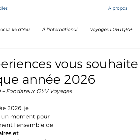
iles
À propos
ocus Ile d'Yeu
À l'international
Voyages LGBTQIA+
eriences vous souhaite
que année 2026
 – Fondateur OYV Voyages
e 2026, je 
e un moment pour 
ment l’ensemble de 
ires et 