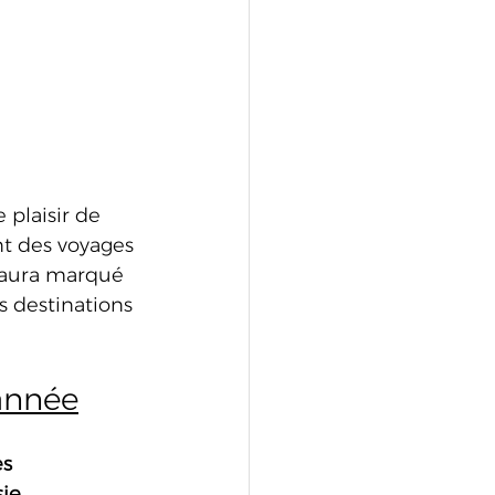
 plaisir de 
nt des voyages 
 aura marqué 
s destinations 
 année
s 
sie
. 