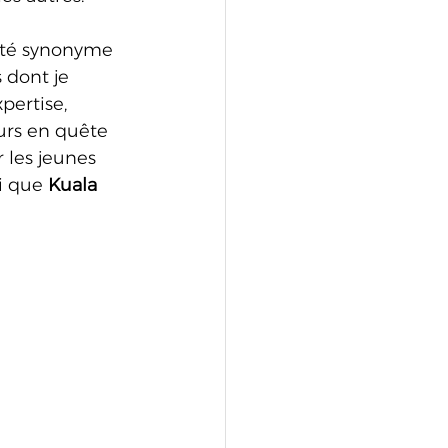
été synonyme 
 dont je 
pertise, 
urs en quête 
 les jeunes 
i que 
Kuala 