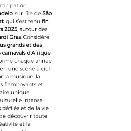
ticipation 
ndelo
, sur l’île de 
São 
rt
, qui s’est tenu 
fin 
rs 2025
, autour des 
rdi Gras
. Considéré 
lus grands et des 
 carnavals d’Afrique 
nsforme chaque année 
 en une scène à ciel 
r la musique, la 
s flamboyants et 
aire unique.
lturelle intense, 
éfilés et de la vie 
 de découvrir toute 
éativité et la 