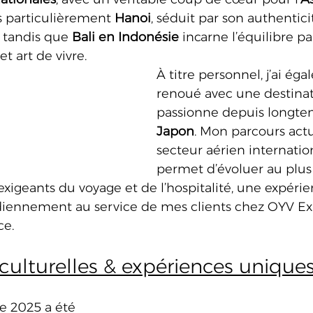
us particulièrement 
Hanoi
, séduit par son authenticit
, tandis que 
Bali en Indonésie
 incarne l’équilibre pa
et art de vivre. 
À titre personnel, j’ai ég
renoué avec une destina
passionne depuis longtem
Japon
. Mon parcours actu
secteur aérien internatio
permet d’évoluer au plus
exigeants du voyage et de l’hospitalité, une expéri
diennement au service de mes clients chez OYV Ex
ce.
 culturelles & expériences unique
e 2025 a été 