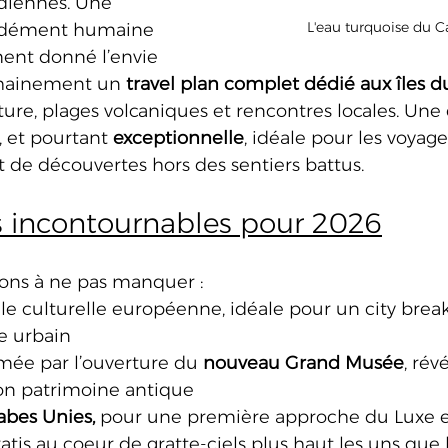
rdiennes. Une 
L'eau turquoise du C
ndément humaine 
ent donné l’envie 
hainement un 
travel plan complet dédié aux îles d
ture, plages volcaniques et rencontres locales. Une 
et pourtant 
exceptionnelle
, idéale pour les voyag
et de découvertes hors des sentiers battus.
s incontournables pour 2026
ions à ne pas manquer :
tale culturelle européenne, idéale pour un city brea
e urbain
imée par l’ouverture du 
nouveau Grand Musée
, rév
on patrimoine antique
abes Unies, 
pour une première approche du Luxe e
atis au coeur de gratte-ciels plus haut les uns que l