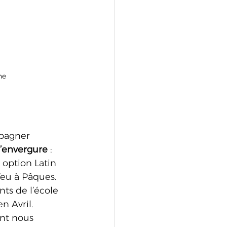
ne 
pagner 
d’envergure
 :
 option Latin 
'Yeu à Pâques.
nts de l’école 
n Avril.
nt nous 