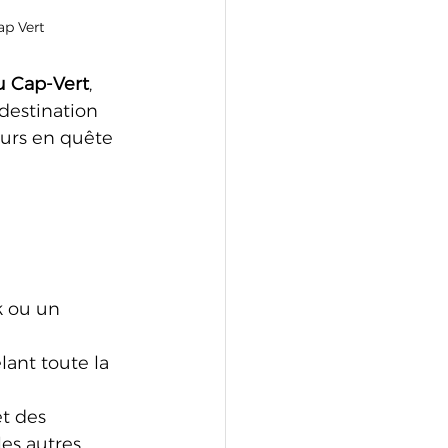
ap Vert
u Cap-Vert
, 
destination 
eurs en quête 
k ou un 
élant toute la 
t des 
es autres.  