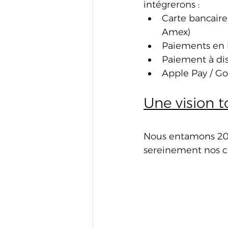
intégrerons :
Carte bancaire 
Amex)
Paiements en l
Paiement à dis
Apple Pay / Go
Une vision t
Nous entamons 202
sereinement nos cl