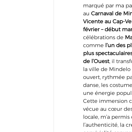
marqué par ma par
au 
Carnaval de Mi
Vicente au Cap-Ve
février – début ma
célébrations de 
Ma
comme 
l’un des p
plus spectaculaires
de l’Ouest
, il tra
la ville de Mindelo
ouvert, rythmée pa
danse, les costume
une énergie popul
Cette immersion cu
vécue au cœur des d
locale, m’a permis
l’authenticité, la cr