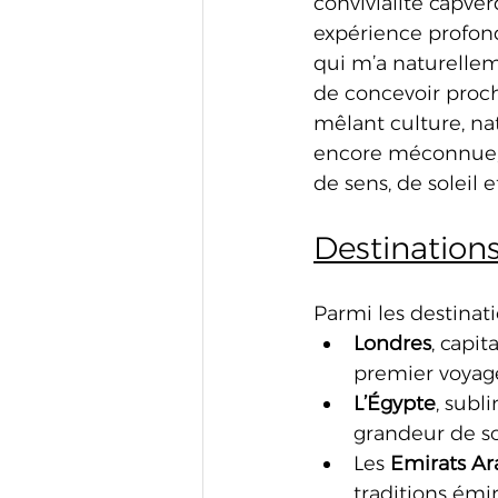
convivialité capve
expérience profo
qui m’a naturellem
de concevoir proc
mêlant culture, na
encore méconnue, 
de sens, de soleil 
Destination
Parmi les destinat
Londres
, capi
premier voyag
L’Égypte
, subl
grandeur de s
Les
 Emirats Ar
traditions émir