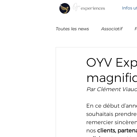
Infos ut
Toutes les news
Associatif
F
Thématique
OYV Exp
magnifi
Par Clément Viaud
En ce début d’anné
souhaitais prendr
remercier sincère
nos 
clients, partena