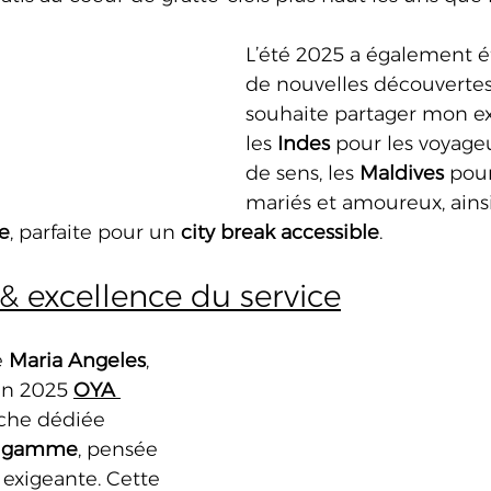
L’été 2025 a également 
de nouvelles découvertes
souhaite partager mon ex
les 
Indes
 pour les voyage
de sens, les 
Maldives
 pour
mariés et amoureux, ains
e
, parfaite pour un 
city break accessible
.
& excellence du service
 
Maria Angeles
, 
en 2025 
OYA 
che dédiée 
e gamme
, pensée 
 exigeante. Cette 