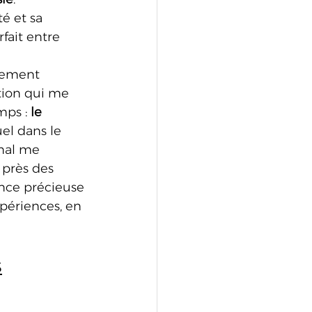
é et sa 
rfait entre 
alement 
tion qui me 
ps : 
le 
el dans le 
nal me 
 près des 
ence précieuse 
périences, en 
s