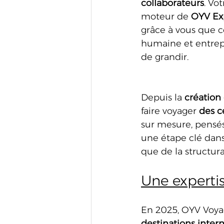
collaborateurs
. Vo
moteur de 
OYV Ex
grâce à vous que c
humaine et entrep
de grandir.
Depuis la 
création
faire voyager 
des c
sur mesure, pensés 
une étape clé dans
que de la structura
Une experti
En 2025, OYV Voyag
destinations inter