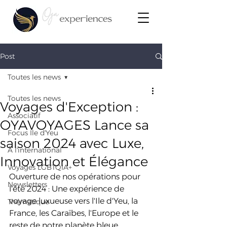
Post
Toutes les news
Toutes les news
Voyages d'Exception :
Associatif
OYAVOYAGES Lance sa
Focus Ile d'Yeu
saison 2024 avec Luxe,
À l'international
Innovation et Élégance
Voyages LGBTQIA+
Ouverture de nos opérations pour 
Newsletters
l'été 2024 : Une expérience de 
voyage luxueuse vers l'Ile d'Yeu, la 
Thématique
France, les Caraïbes, l'Europe et le 
reste de notre planète bleue.