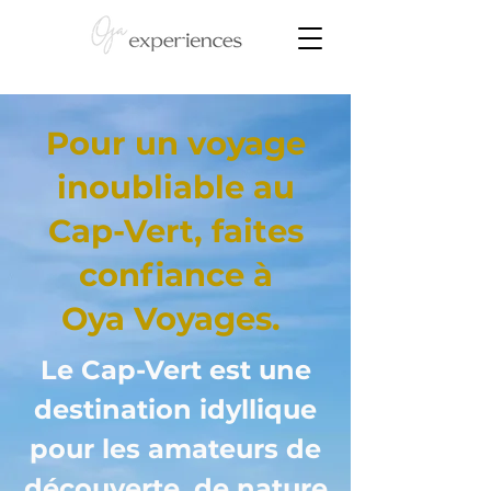
Pour un voyage
inoubliable au
Cap-Vert, faites
confiance à
Oya Voyages.
Le Cap-Vert est une
destination idyllique
pour les amateurs de
découverte, de nature