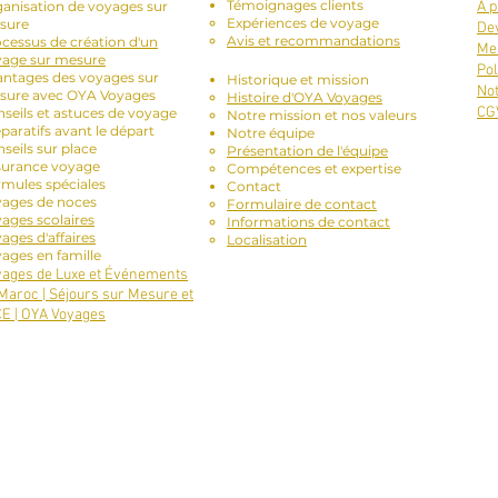
Témoignages clients
anisation de voyages sur
À p
Expériences de voyage
sure
Dev
Avis et recommandations
cessus de création d'un
Men
yage sur mesure
À propos de nous :
Pol
ntages des voyages sur
Historique et mission
No
sure avec OYA Voyages
Histoire d'OYA Voyages
CG
seils et astuces de voyage
Notre mission et nos valeurs
paratifs avant le départ
Notre équipe
seils sur place
Présentation de l'équipe
surance voyage
Compétences et expertise
mules spéciales
Contact
yages de noces
Formulaire de contact
ages scolaires
Informations de contact
ages d'affaires
Localisation
ages en famille
ages de Luxe et Événements
Maroc | Séjours sur Mesure et
E | OYA Voyages