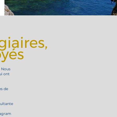
iaires,
oyés
. Nous
ui ont
es de
ultante
stagram