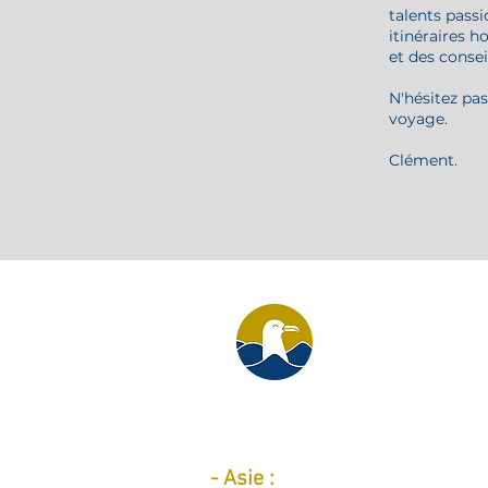
talents passi
itinéraires h
et des conse
N'hésitez pa
voyage.
Clément.
R
Destinations par continent :
Ser
-
Asie :