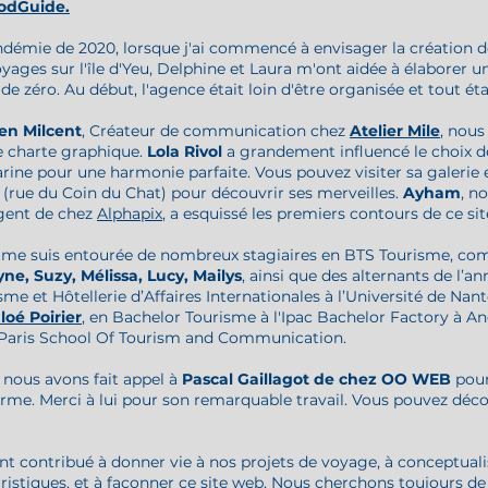
odGuide.
ndémie de 2020, lorsque j'ai commencé à envisager la création
ages sur l'île d'Yeu, Delphine et Laura m'ont aidée à élaborer u
 de zéro. Au début, l'agence était loin d'être organisée et tout étai
en Milcent
, Créateur de communication chez
Atelier Mile
, nous
e charte graphique.
Lola Rivol
a grandement influencé le choix d
arine pour une harmonie parfaite. Vous pouvez visiter sa
galerie
eu (rue du Coin du Chat) pour découvrir ses merveilles.
Ayham
, n
gent de chez
Alphapix
, a esquissé les premiers contours de ce si
e me suis entourée de nombreux stagiaires en BTS Tourisme, c
yne, Suzy, Mélissa, Lucy, Mailys
, ainsi que des alternants de l’a
me et Hôtellerie d’Affaires Internationales à l’Université de Nan
loé Poirier
, en Bachelor Tourisme à l'Ipac Bachelor Factory à An
 Paris School Of Tourism and Communication.
nous avons fait appel à
Pascal Gaillagot de chez OO WEB
pour
orme. Merci à lui pour son remarquable travail. Vous pouvez déco
nt contribué à donner vie à nos projets de voyage, à conceptuali
uristiques, et à façonner ce site web. Nous cherchons toujours d