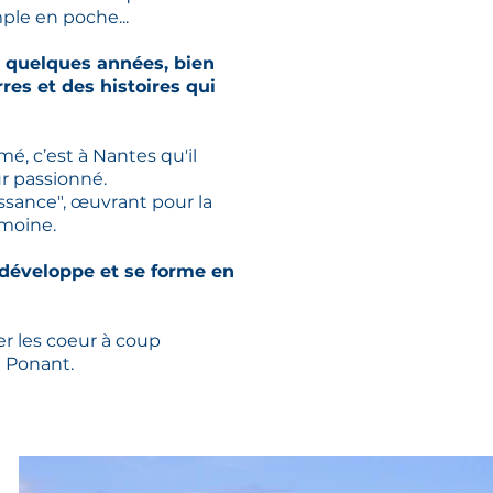
mple en poche...
sse quelques années, bien
res et des histoires qui
é, c’est à Nantes qu'il
r passionné.
issance", œuvrant pour la
imoine.
 développe et se forme en
er les coeur à coup
u Ponant.