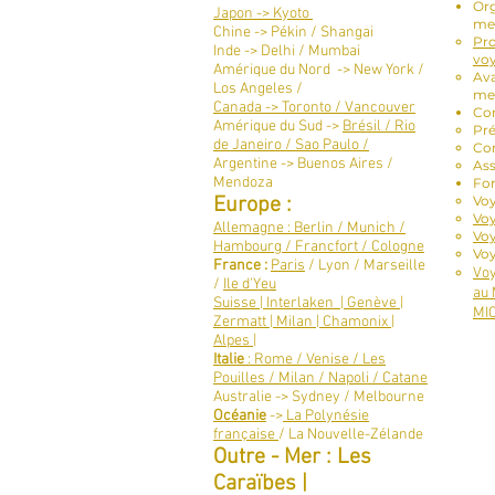
Org
Japon -> Kyoto
me
Chine -> Pékin / Shangai
Pro
Inde -> Delhi / Mumbai
vo
Amérique du Nord -> New York /
Ava
Los Angeles /
me
Canada -> Toronto / Vancouver​
Con
Amérique du Sud ->
Brésil / Rio
Pré
de Janeiro / Sao Paulo /
Con
Argentine -> Buenos Aires /
As
Mendoza
For
Europe :
Vo
Voy
Allemagne : Berlin / Munich /
Voy
Hambourg / Francfort / Cologne
Voy
France :
Paris
/ Lyon / Marseille
Voy
/
Ile d'Yeu
au 
Suisse | Interlaken | Genève |
MIC
Zermatt | Milan | Chamonix |
Alpes |
Italie
: Rome / Venise / Les
Pouilles / Milan / Napoli / Catane
Australie -> Sydney / Melbourne
Océanie
->
La Polynésie
française
/ La Nouvelle-Zélande
Outre - Mer : Les
Caraïbes |