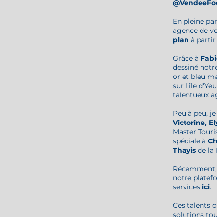
@VendeeFo
En pleine pa
agence de voy
plan
à partir
Grâce à
Fabi
dessiné notr
or et bleu m
sur l'île d'Y
talentueux a
Peu à peu, j
Victorine, El
Master Touris
spéciale à
Ch
Thayis
de la
Récemment, 
notre platef
services
ici
.
Ces talents o
solutions to