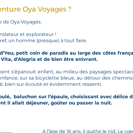
enture Oya Voyages ?
ire de Oya Voyages.
dateur et explorateur !
, bref, un homme (presque) à tout faire.
Ile d’Yeu, petit coin de paradis au large des côtes fra
ita, d'Alegria et de bien être enivrant.
ément s’épanouit enfant, au milieu des paysages spectac
enfance, sur sa bicyclette bleue, au détour des chemins
é, bien sur écouté et évidemment ressenti.
l roulé, baluchon sur l’épaule, choisissant avec délice
t il allait déjeuner, goûter ou passer la nuit.
A l’âge de 16 ans, il quitte le nid. Le c