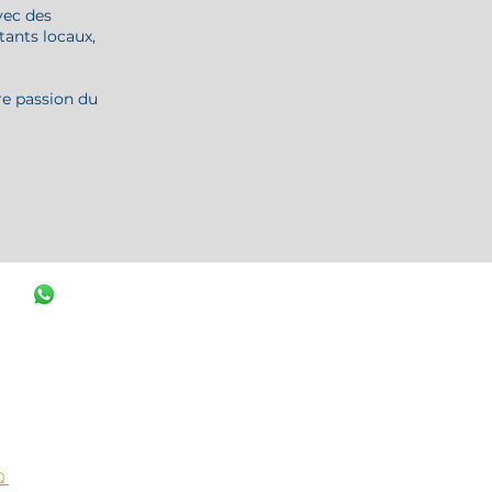
avec des
tants locaux,
re passion du
Q