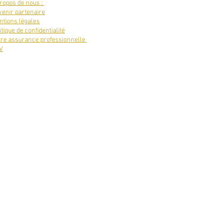
ropos de nous :
enir partenaire
tions légales
itique de confidentialité
tre assurance professionnelle
V