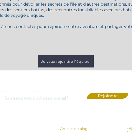
onnés pour dévoiler les secrets de l’île et d'autres destinations, 
ors des sentiers battus, des rencontres inoubliables avec des habi
ils de voyage uniques.
s à nous contacter pour rejoindre notre aventure et partager vot
Je veux rejoindre l'équipe
ecevez nos actualités
Rejoindre
vices Proposés
-
Blog et témoignages :
FA
Articles de blog