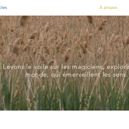
iles
À propos
Levons le voile sur les magiciens, explor
monde, qui émerveillent les sens.