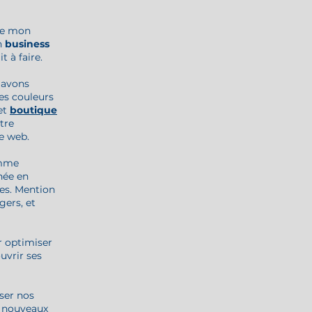
 de mon
n
business
t à faire.
 avons
es couleurs
et
boutique
otre
te web.
omme
nnée en
tes. Mention
gers, et
 optimiser
uvrir ses
ser nos
e nouveaux