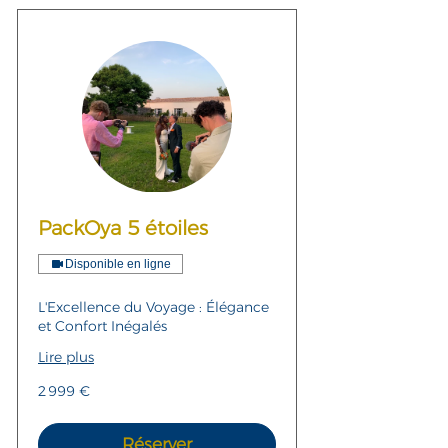
PackOya 5 étoiles
Disponible en ligne
L'Excellence du Voyage : Élégance
et Confort Inégalés
Lire plus
2 999
2 999 €
euros
Réserver