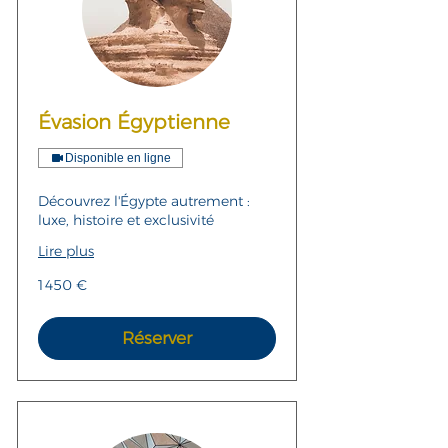
Évasion Égyptienne
Disponible en ligne
Découvrez l'Égypte autrement :
luxe, histoire et exclusivité
Lire plus
1 450
1 450 €
euros
Réserver