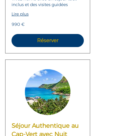
inclus et des visites guidées
Lire plus
990
990 €
euros
Réserver
Séjour Authentique au
Cap-Vert avec Nuit