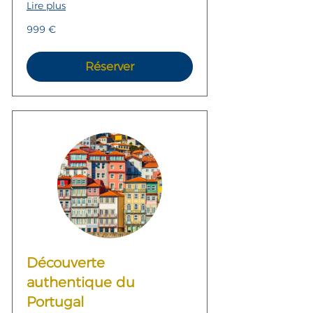
Lire plus
999
999 €
euros
Réserver
Découverte
authentique du
Portugal