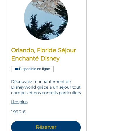
Orlando, Floride Séjour
Enchanté Disney
Disponible en ligne
Découvrez l'enchantement de
DisneyWorld grâce à un séjour tout
compris et nos conseils particuliers
Lire plus
1 990
1 990 €
euros
Réserver