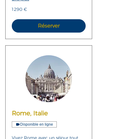
1 290
1 290 €
euros
Réserver
Rome, Italie
Disponible en ligne
Vivez Rome avec un séjour tout