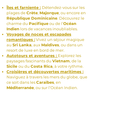
Îles et farniente :
Détendez-vous sur les
plages de
Crète
,
Majorque
, ou encore en
République Dominicaine
. Découvrez le
charme du
Pacifique
ou de l’
Océan
Indien
lors de vacances inoubliables.
Voyages de noces et escapades
romantiques :
Vivez un séjour magique
au
Sri Lanka
, aux
Maldives
, ou dans un
resort de luxe en bord de mer.
Autotours et aventures :
Explorez les
paysages fascinants du
Vietnam
, de la
Sicile
ou du
Costa Rica
, à votre rythme.
Croisières et découvertes maritimes :
Naviguez à travers les mers du globe, que
ce soit dans les
Caraïbes
, en
Méditerranée
, ou sur l’Océan Indien.
Le Cap Vert
Des
itinéraires
adaptés