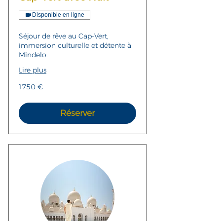
Disponible en ligne
Séjour de rêve au Cap-Vert,
immersion culturelle et détente à
Mindelo.
Lire plus
1 750
1 750 €
euros
Réserver