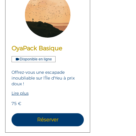
OyaPack Basique
Disponible en ligne
Offrez-vous une escapade
inoubliable sur l'Île d'Yeu à prix
doux !
Lire plus
75
75 €
euros
Réserver