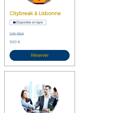
Citybreak à Lisbonne
Disponible en ligne
Lire plus
300
300 €
euros
Réserver