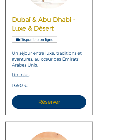
Dubaï & Abu Dhabi -
Luxe & Désert
Disponible en ligne
Un séjour entre luxe, traditions et
aventures, au cœur des Émirats
Arabes Unis.
Lire plus
1 690
1 690 €
euros
Réserver