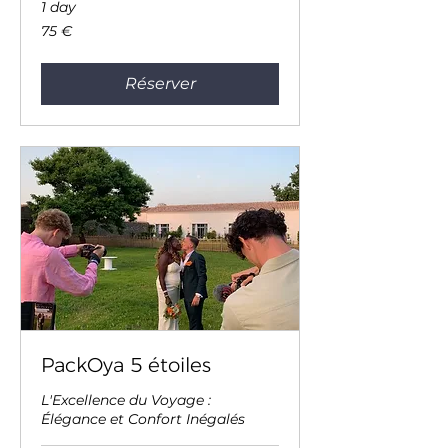
1 day
75
75 €
euros
Réserver
PackOya 5 étoiles
L'Excellence du Voyage :
Élégance et Confort Inégalés