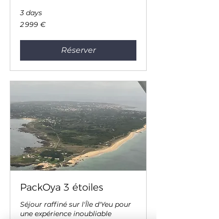
3 days
2 999
2 999 €
euros
Réserver
PackOya 3 étoiles
Séjour raffiné sur l'Île d'Yeu pour
une expérience inoubliable