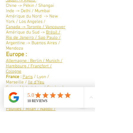
Japon -> Kyoto
Chine -> Pékin / Shangai
Inde -> Delhi / Mumbai
Amérique du Nord -> New
York / Los Angeles /
Canada -> Toronto / Vancouver​
Amérique du Sud ->
Brésil /
Rio de Janeiro / Sao Paulo /
Argentine -> Buenos Aires /
Mendoza
Europe :
Allemagne : Berlin / Munich /
Hambourg / Francfort /
Cologne
France :
Paris
/ Lyon /
Marseille /
Ile d'Yeu
Suisse | Interlaken | Genève |
Zermatt | Milan | Chamonix |
Alpes |
Italie
: Rome / Venise / Les
Pouilles / Milan / Napoli /
Catane
Australie -> Sydney /
Melbourne
Océanie
->
La Polynésie