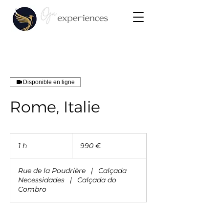
Disponible en ligne
Rome, Italie
990
euros
1 h
1
990 €
Rue de la Poudrière
|
Calçada
Necessidades
|
Calçada do
Combro