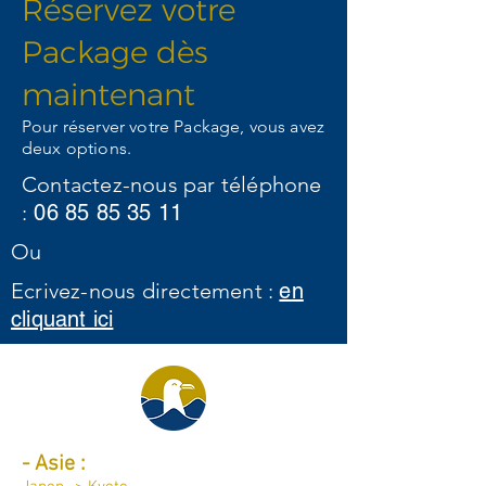
Réservez votre
Package dès
maintenant
Pour réserver votre Package, vous avez
deux options.
Contactez-nous par téléphone
:
06 85 85 35 11
Ou
Ecrivez-nous directement :
en
cliquant ici
Destinations par continent :
-
Asie :