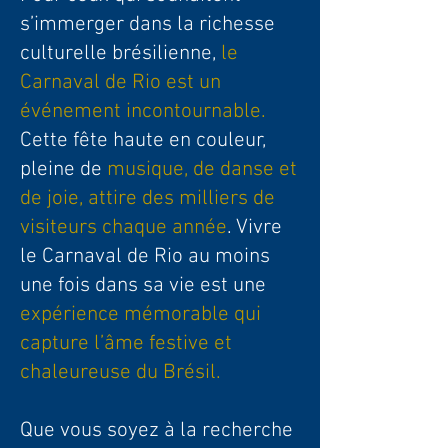
s’immerger dans la richesse
culturelle brésilienne,
le
Carnaval de Rio est un
événement incontournable.
Cette fête haute en couleur,
pleine de
musique, de danse et
de joie, attire des milliers de
visiteurs chaque année
. Vivre
le Carnaval de Rio au moins
une fois dans sa vie est une
expérience mémorable qui
capture l’âme festive et
chaleureuse du Brésil.
Que vous soyez à la recherche