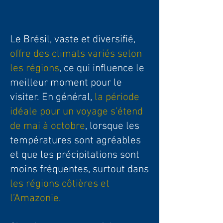
Le Brésil, vaste et diversifié,
offre des climats variés selon
les régions
, ce qui influence le
meilleur moment pour le
visiter. En général,
la période
idéale pour un voyage s’étend
de mai à octobre
, lorsque les
températures sont agréables
et que les précipitations sont
moins fréquentes, surtout dans
les régions côtières et
l’Amazonie.