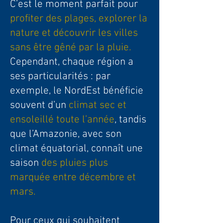
C’est le moment parfait pour
profiter des plages, explorer la
nature et découvrir les villes
sans être gêné par la pluie.
Cependant, chaque région a
ses particularités : par
exemple, le NordEst bénéficie
souvent d’un
climat sec et
ensoleillé toute l’année
, tandis
que l’Amazonie, avec son
climat équatorial, connaît une
saison
des pluies plus
marquée entre décembre et
mars.
Pour ceux qui souhaitent