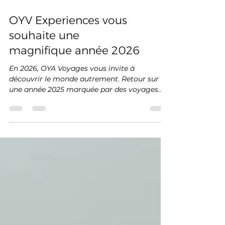
OYV Experiences vous
souhaite une
magnifique année 2026
En 2026, OYA Voyages vous invite à
découvrir le monde autrement. Retour sur
une année 2025 marquée par des voyages
sur mesure, de nouvelles destinations en
Asie, l’ouverture de OYA Luxury et des
expériences culturelles fortes comme le
Carnaval de Mindelo au Cap-Vert. De Londres
à l’Égypte, des Maldives à l’Inde, Clément
Viaud partage sa vision du voyage
personnalisé et vous accompagne dans la
création de vos projets pour 2026.