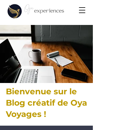
Bienvenue sur le
Blog créatif de Oya
Voyages !