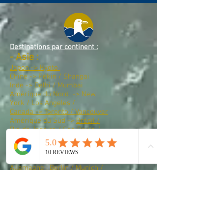
Destinations par continent :
-
Asie :
Japon -> Kyoto
Chine -> Pékin / Shangai
Inde -> Delhi / Mumbai
Amérique du Nord -> New
York / Los Angeles /
Canada -> Toronto / Vancouver​
Amérique du Sud ->
Brésil /
Rio de Janeiro / Sao Paulo /
Argentine -> Buenos Aires /
Mendoza
Europe :
Allemagne : Berlin / Munich /
Hambourg / Francfort /
Cologne
France :
Paris
/ Lyon /
Marseille /
Ile d'Yeu
Suisse | Interlaken | Genève |