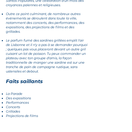
Santos Populares, une célébration d'un mois des
croyances païennes et religieuses.
Outre ce point culminant, de nombreux autres
événements se déroulent dans toute la ville,
notamment des concerts, des performances, des
expositions, des projections de films et des
grillades.
Le parfum fumé des sardines grillées emplit l'air
de Lisbonne et il n'y a pas à se demander pourquoi
; quelques pas vous placeront devant un autre gril
cuisant un lot de poisson. Tu peux commander un
plateau
avec ton groupe d'amis,
la façon
traditionnelle de manger une sardine est sur une
tranche de pain de campagne rustique, sans
ustensiles et debout.
Faits saillants
La Parade
Des expositions
Performances
Concerts
Grillades
Projections de films