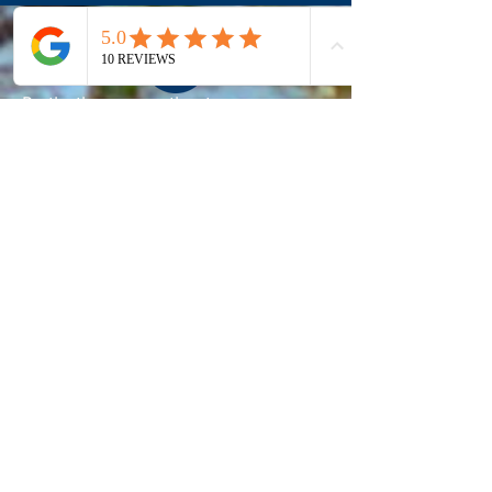
Destinations par continent :
-
Asie :
Japon -> Kyoto
Chine -> Pékin / Shangai
Inde -> Delhi / Mumbai
Amérique du Nord -> New
York / Los Angeles /
Canada -> Toronto / Vancouver​
Amérique du Sud ->
Brésil /
Rio de Janeiro / Sao Paulo /
Argentine -> Buenos Aires /
Mendoza
Europe :
Allemagne : Berlin / Munich /
Hambourg / Francfort /
Cologne
France :
Paris
/ Lyon /
Marseille /
Ile d'Yeu
Suisse | Interlaken | Genève |