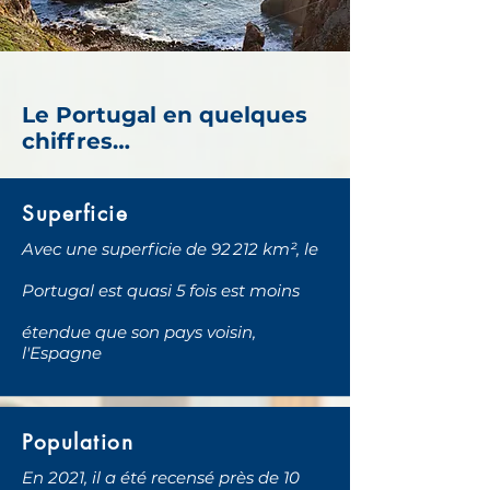
Le Portugal en quelques
chiffres…
Superficie
Avec une superficie de 92 212 km², le
Portugal est quasi 5 fois est moins
étendue que son pays voisin,
l'Espagne
Population
En 2021, il a été recensé près de 10