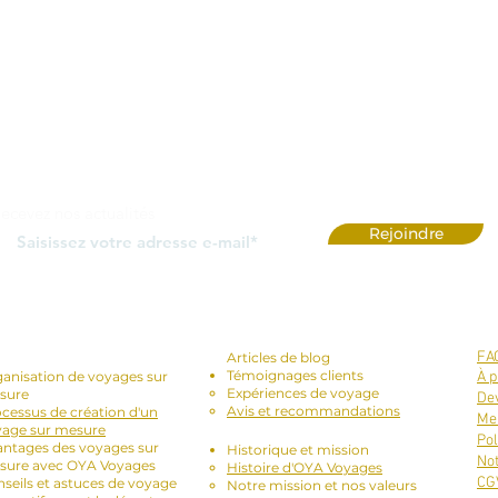
ecevez nos actualités
Rejoindre
vices Proposés
-
Blog et témoignages :
FA
Articles de blog
Témoignages clients
anisation de voyages sur
À p
Expériences de voyage
sure
Dev
Avis et recommandations
cessus de création d'un
Men
yage sur mesure
À propos de nous :
Pol
ntages des voyages sur
Historique et mission
No
sure avec OYA Voyages
Histoire d'OYA Voyages
CG
seils et astuces de voyage
Notre mission et nos valeurs