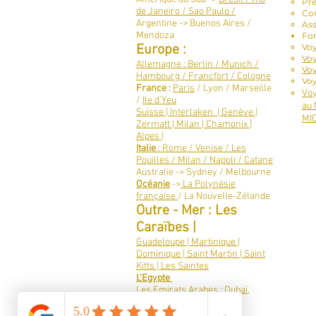
Pré
de Janeiro / Sao Paulo /
Con
Argentine -> Buenos Aires /
As
Mendoza
For
Europe :
Vo
Voy
Allemagne : Berlin / Munich /
Voy
Hambourg / Francfort / Cologne
Voy
France :
Paris
/ Lyon / Marseille
Voy
/
Ile d'Yeu
au 
Suisse | Interlaken | Genève |
MIC
Zermatt | Milan | Chamonix |
Alpes |
Italie
: Rome / Venise / Les
Pouilles / Milan / Napoli / Catane
Australie -> Sydney / Melbourne
Océanie
->
La Polynésie
française
/ La Nouvelle-Zélande
Outre - Mer : Les
Caraïbes |
Guadeloupe | Martinique |
Dominique | Saint Martin | Saint
Kitts | Les Saintes
L'Egypte
Les Emirats Arabes : Dubaï,
Qatar, Abu Dhabi
Les Canaries : Tenerife,