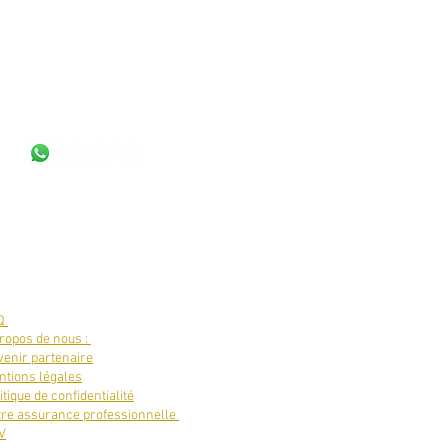
Q
ropos de nous :
enir partenaire
tions légales
itique de confidentialité
tre assurance professionnelle
V