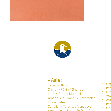
R
Destinations par continent :
Ser
-
Asie :
Org
Japon -> Kyoto
me
Chine -> Pékin / Shangai
Pro
Inde -> Delhi / Mumbai
vo
Amérique du Nord -> New York /
Ava
Los Angeles /
me
Canada -> Toronto / Vancouver​
Con
Amérique du Sud ->
Brésil / Rio