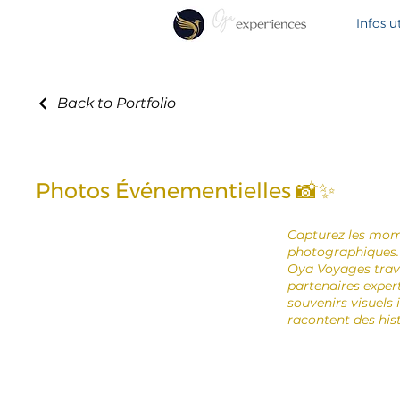
Infos ut
Back to Portfolio
Photos Événementielles 📸✨
Capturez les mome
photographiques. Q
Oya Voyages trava
partenaires expert
souvenirs visuels 
racontent des hist