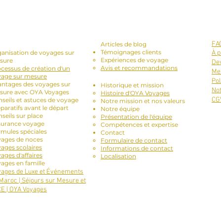
vices Proposés
-
Blog et témoignages :
FA
Articles de blog
Témoignages clients
anisation de voyages sur
À p
Expériences de voyage
sure
Dev
Avis et recommandations
cessus de création d'un
Men
yage sur mesure
À propos de nous :
Pol
ntages des voyages sur
Historique et mission
No
sure avec OYA Voyages
Histoire d'OYA Voyages
CG
seils et astuces de voyage
Notre mission et nos valeurs
paratifs avant le départ
Notre équipe
seils sur place
Présentation de l'équipe
surance voyage
Compétences et expertise
mules spéciales
Contact
yages de noces
Formulaire de contact
ages scolaires
Informations de contact
ages d'affaires
Localisation
ages en famille
ages de Luxe et Événements
Maroc | Séjours sur Mesure et
E | OYA Voyages