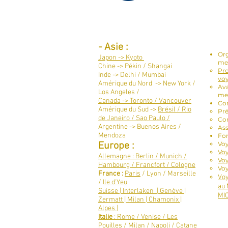
Destinations par continent :
Ser
-
Asie :
Org
Japon -> Kyoto
me
Chine -> Pékin / Shangai
Pro
Inde -> Delhi / Mumbai
vo
Amérique du Nord -> New York /
Ava
Los Angeles /
me
Canada -> Toronto / Vancouver​
Con
Amérique du Sud ->
Brésil / Rio
Pré
de Janeiro / Sao Paulo /
Con
Argentine -> Buenos Aires /
As
Mendoza
For
Europe :
Vo
Voy
Allemagne : Berlin / Munich /
Voy
Hambourg / Francfort / Cologne
Voy
France :
Paris
/ Lyon / Marseille
Voy
/
Ile d'Yeu
au 
Suisse | Interlaken | Genève |
MIC
Zermatt | Milan | Chamonix |
Alpes |
Italie
: Rome / Venise / Les
Pouilles / Milan / Napoli / Catane