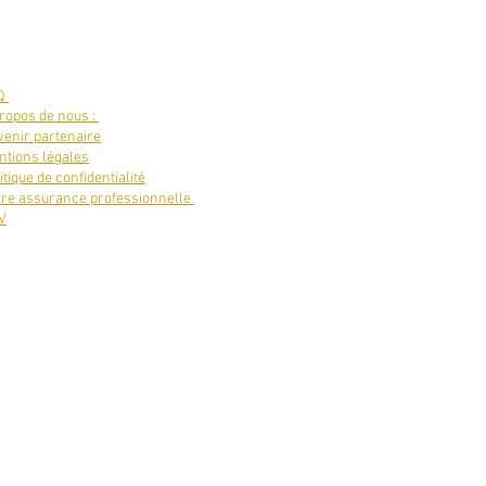
Q
ropos de nous :
enir partenaire
tions légales
itique de confidentialité
tre assurance professionnelle
V