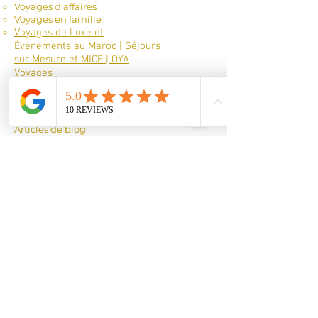
Voyages d'affaires
Voyages en famille
Voyages de Luxe et
Événements au Maroc | Séjours
sur Mesure et MICE | OYA
Voyages
Blog et témoignages :
Articles de blog
Témoignages clients
Expériences de voyage
Avis et recommandations
À propos de nous :
Historique et mission
Histoire d'OYA Voyages
Notre mission et nos valeurs
Notre équipe
Présentation de l'équipe
Compétences et expertise
Contact
Formulaire de contact
Informations de contact
Localisation