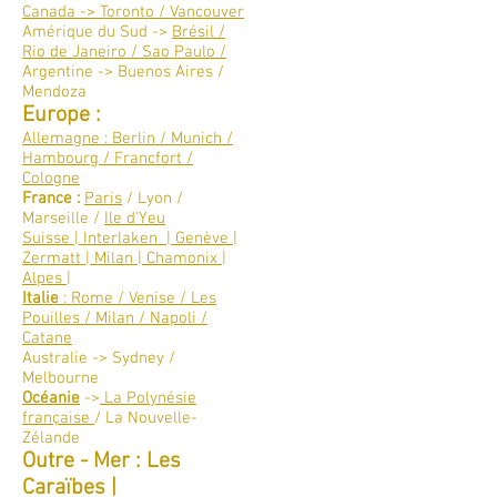
Canada -> Toronto / Vancouver​
Amérique du Sud ->
Brésil /
Rio de Janeiro / Sao Paulo /
Argentine -> Buenos Aires /
Mendoza
Europe :
Allemagne : Berlin / Munich /
Hambourg / Francfort /
Cologne
France :
Paris
/ Lyon /
Marseille /
Ile d'Yeu
Suisse | Interlaken | Genève |
Zermatt | Milan | Chamonix |
Alpes |
Italie
: Rome / Venise / Les
Pouilles / Milan / Napoli /
Catane
Australie -> Sydney /
Melbourne
Océanie
->
La Polynésie
française
/ La Nouvelle-
Zélande
Outre - Mer : Les
Caraïbes |