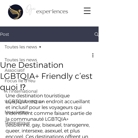
Post
Toutes les news
Toutes les news
Une Destination
Associatif
LGBTQIA+ Friendly c’est
Focus Ile d'Yeu
quoi ⁉️
À l'international
Une destination touristique 
LGBTQIA+ est un endroit accueillant 
Voyages LGBTQIA+
et inclusif pour les voyageurs qui 
Newsletters
s'identifient comme faisant partie de 
la communauté LGBTQIA+ 
Thématique
(lesbienne, gay, bisexuel, transgenre, 
queer, intersexe, asexuel, et plus 
encore). Ces destinations offrent un 