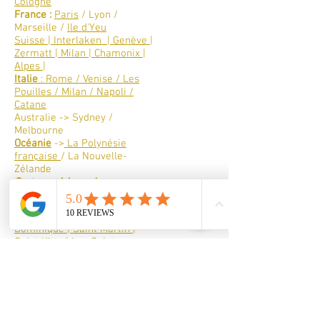
Cologne
France :
Paris
/ Lyon /
Marseille /
Ile d'Yeu
Suisse | Interlaken | Genève |
Zermatt | Milan | Chamonix |
Alpes |
Italie
: Rome / Venise / Les
Pouilles / Milan / Napoli /
Catane
Australie -> Sydney /
Melbourne
Océanie
->
La Polynésie
française
/ La Nouvelle-
Zélande
Outre - Mer : Les
Caraïbes |
Guadeloupe | Martinique |
Dominique | Saint Martin |
Saint Kitts | Les Saintes
L'Egypte
Les Emirats Arabes : Dubaï,
Qatar, Abu Dhabi
Les Canaries : Tenerife,
Lanzarote, Fuerteventura, La
Palma, Gran Canaria