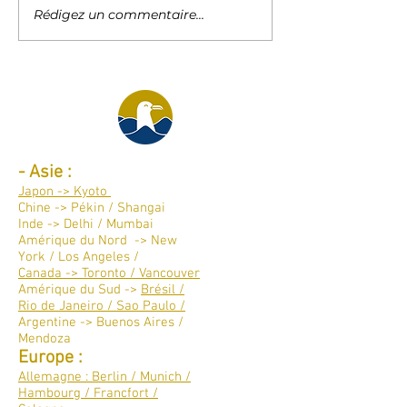
Rédigez un commentaire...
Découvrir Vienne 🇦🇹
Budapest 🇭🇺:
et célébrer la vie
destination
incontournabl
2023
Destinations par continent :
-
Asie :
Japon -> Kyoto
Chine -> Pékin / Shangai
Inde -> Delhi / Mumbai
Amérique du Nord -> New
York / Los Angeles /
Canada -> Toronto / Vancouver​
Amérique du Sud ->
Brésil /
Rio de Janeiro / Sao Paulo /
Argentine -> Buenos Aires /
Mendoza
Europe :
Allemagne : Berlin / Munich /
Hambourg / Francfort /