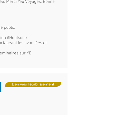
nnée. Merci Yeu Voyages. Bonne
ge public
tion #Hootsuite
artageant les avancées et
Séminaires sur YE
Lien vers l'établissement