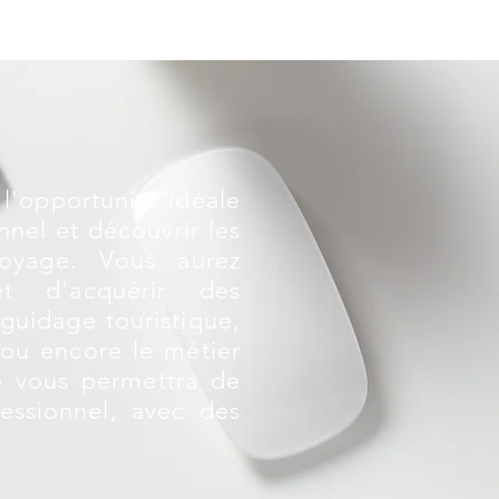
l'opportunité idéale
nel et découvrir les
voyage. Vous aurez
et d'acquérir des
guidage touristique,
u encore le métier
e vous permettra de
essionnel, avec des