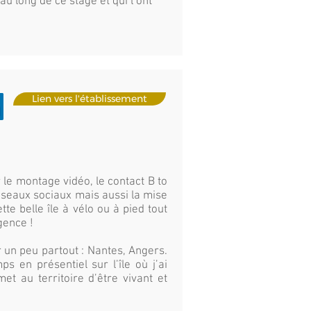
u long de ce stage et qui l’ont
Lien vers l'établissement
 le montage vidéo, le contact B to
réseaux sociaux mais aussi la mise
te belle île à vélo ou à pied tout
gence !
r un peu partout : Nantes, Angers.
 en présentiel sur l’île où j’ai
et au territoire d’être vivant et