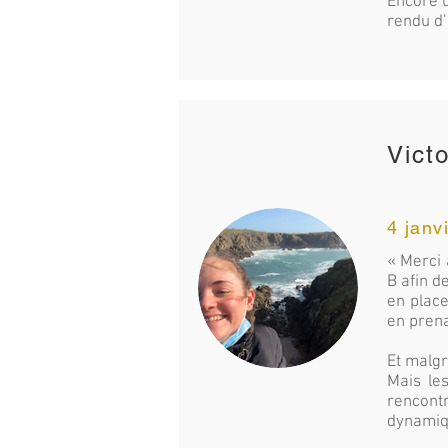
Encore u
rendu d’
Vict
4 janv
« Merci 
B afin d
en place
en prena
Et malgr
Mais le
rencontr
dynamiq