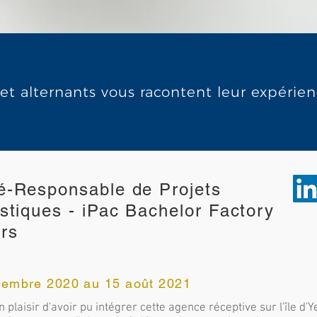
 et alternants vous racontent leur expérie
é-Responsable de Projets
istiques - iPac Bachelor Factory
rs
vembre 2020 au 15 août 2021
n plaisir d'avoir pu intégrer cette agence réceptive sur l'île d'Y