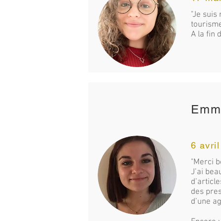
"Je suis
tourisme
A la fin
Emmy
6 avri
"Merci b
J’ai bea
d’articl
des pres
d’une ag