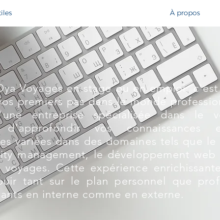
iles
À propos
Oya Voyages en stage ou en emploi, c'est 
vos premiers pas dans le monde profession
'une entreprise spécialisée dans le 
n d'approfondir vos connaissances 
s variées dans des domaines tels que le 
ity management, le développement web o
 voyages. Cette expérience enrichissant
uir tant sur le plan personnel que prof
ulants en interne comme en externe.