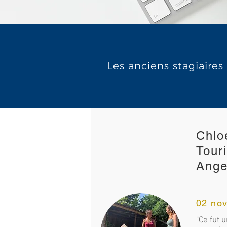
Les anciens stagiaires
Chlo
Tour
Ange
02 no
"Ce fut u