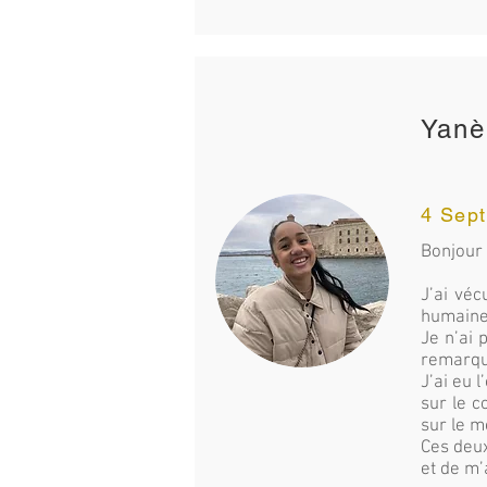
Yanè
4 Sep
Bonjour 
J’ai vé
humaines
Je n’ai 
remarqua
J’ai eu 
sur le c
sur le m
Ces deux
et de m’