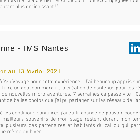
ne fois merci à Clément et Chloé qui m’ont accompagnée tout a
autant plus enrichissant !"
orine - IMS Nantes
ier au 13 février 2021
à Yeu Voyage pour cette expérience ! J’ai beaucoup appris sur
e faire un deal commercial, la création de contenus pour les 
 de nouvelles micro-aventures, 7 semaines ça passe vite ! Cet
nt de belles photos que j'ai pu partager sur les réseaux de l'a
é les conditions sanitaires j’ai eu la chance de pouvoir bouge
s meilleurs souvenirs de mon stage restent durant mon temps
é plusieurs des partenaires et habitants du caillou qui perm
ue même en hiver !