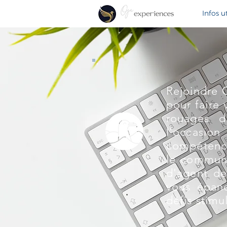
Infos ut
Rejoindre 
pour faire 
rouages d
l'occasio
compétence
le commun
d'agent de
vous épano
défis stim