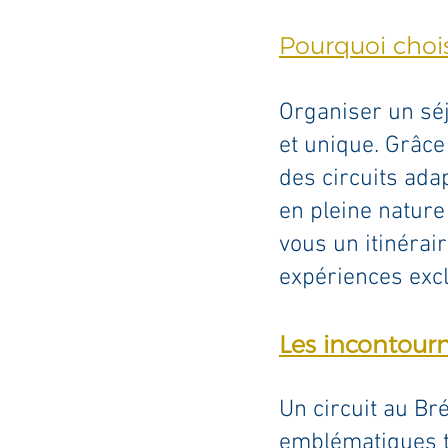
Pourquoi chois
Organiser un séj
et unique. Grâc
des circuits adap
en pleine nature
vous un itinérai
expériences excl
Les incontourn
Un circuit au Br
emblématiques t