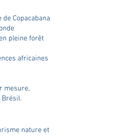
ge de Copacabana
monde
n pleine forêt
ences africaines
ur mesure,
Brésil.
urisme nature et