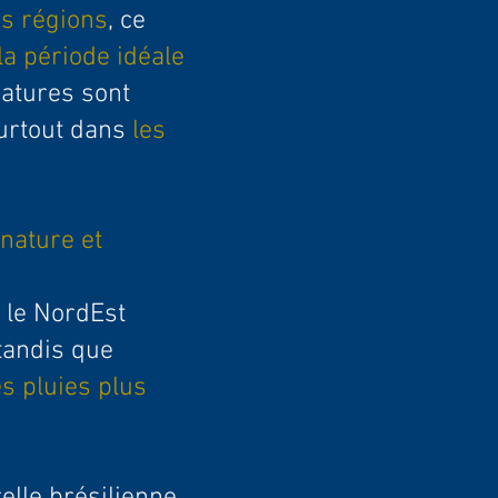
es régions
, ce
la période idéale
ratures sont
surtout dans
les
 nature et
 le NordEst
 tandis que
s pluies plus