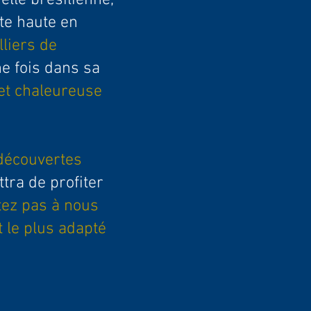
lle brésilienne,
te haute en
lliers de
ne fois dans sa
et chaleureuse
 découvertes
tra de profiter
tez pas à nous
 le plus adapté