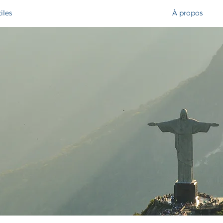
iles
À propos