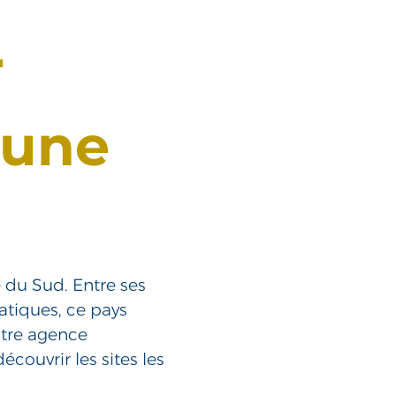
r
 une
e du Sud. Entre ses
matiques, ce pays
otre agence
écouvrir les sites les