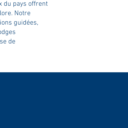
x du pays offrent
lore. Notre
ions guidées,
lodges
use de