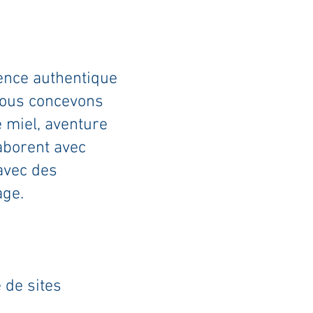
ience authentique
nous concevons
e miel, aventure
aborent avec
avec des
ge.​
 de sites