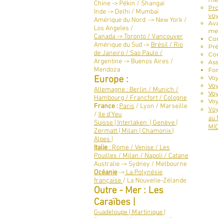
Chine -> Pékin / Shangai
Pro
Inde -> Delhi / Mumbai
vo
Amérique du Nord -> New York /
Ava
Los Angeles /
me
Canada -> Toronto / Vancouver​
Con
Amérique du Sud ->
Brésil / Rio
Pré
de Janeiro / Sao Paulo /
Con
Argentine -> Buenos Aires /
As
Mendoza
For
Europe :
Vo
Voy
Allemagne : Berlin / Munich /
Voy
Hambourg / Francfort / Cologne
Voy
France :
Paris
/ Lyon / Marseille
Voy
/
Ile d'Yeu
au 
Suisse | Interlaken | Genève |
MIC
Zermatt | Milan | Chamonix |
Alpes |
Italie
: Rome / Venise / Les
Pouilles / Milan / Napoli / Catane
Australie -> Sydney / Melbourne
Océanie
->
La Polynésie
française
/ La Nouvelle-Zélande
Outre - Mer : Les
Caraïbes |
Guadeloupe | Martinique |