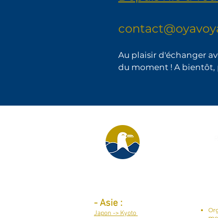
contact@oyavo
Au plaisir d'échanger av
du moment ! A bientôt, 
R
Destinations par continent :
Ser
-
Asie :
Org
Japon -> Kyoto
me