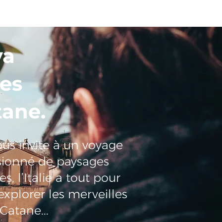
ya
Les
tane.
vous invite à un voyage
sionné de paysages
, l’Italie a tout pour
plorer les merveilles
Catane...