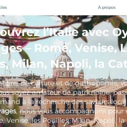
iles
À propos
ouvrez l’Italie avec O
ges – Rome, Venise, 
s, Milan, Napoli, la Ca
histoire, de culture et de gastronomie, 
vous soyez amateur de patrimoine, pas
and à la recherche des saveurs locales
yages
, nous vous accompagnons pour ex
 Venise, les Pouilles, Milan, Napoli, la 