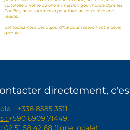
culturelle à Rome ou une immersion gourmande dans les
Pouilles, nous sommes là pour faire de votre rêve une
réalité.
Contactez-nous dès aujourd’hui pour recevoir votre devis
gratuit !
ntacter directement, c'est 
ole :
+336 8585 3511
s :
+590 6909 71449.
:
02 51 58 42 68 (ligne locale)