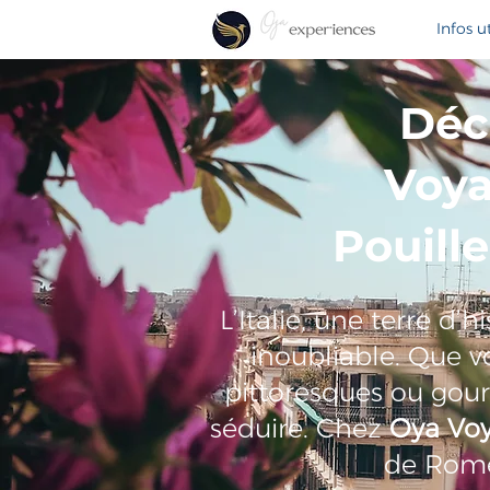
Infos ut
Déc
Voya
Pouille
L’Italie, une terre d’
inoubliable. Que 
pittoresques ou gourm
séduire. Chez
Oya Vo
de Rome,