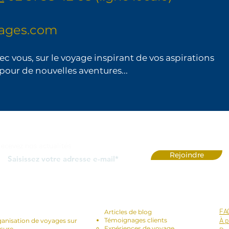
yages.com
ec vous, sur le voyage inspirant de vos aspirations
pour de nouvelles aventures...
ecevez nos actualités
Rejoindre
vices Proposés
-
Blog et témoignages :
FA
Articles de blog
Témoignages clients
anisation de voyages sur
À p
Expériences de voyage
sure