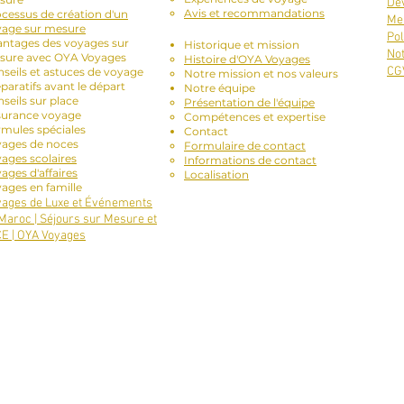
Dev
Avis et recommandations
cessus de création d'un
Men
yage sur mesure
À propos de nous :
Pol
ntages des voyages sur
Historique et mission
No
sure avec OYA Voyages
Histoire d'OYA Voyages
CG
seils et astuces de voyage
Notre mission et nos valeurs
paratifs avant le départ
Notre équipe
seils sur place
Présentation de l'équipe
surance voyage
Compétences et expertise
mules spéciales
Contact
yages de noces
Formulaire de contact
ages scolaires
Informations de contact
ages d'affaires
Localisation
ages en famille
ages de Luxe et Événements
Maroc | Séjours sur Mesure et
E | OYA Voyages